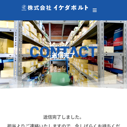
CONTACT
送信完了
送信完了しました。
担当よりご連絡いたしますので、今しばらくお待ちくだ